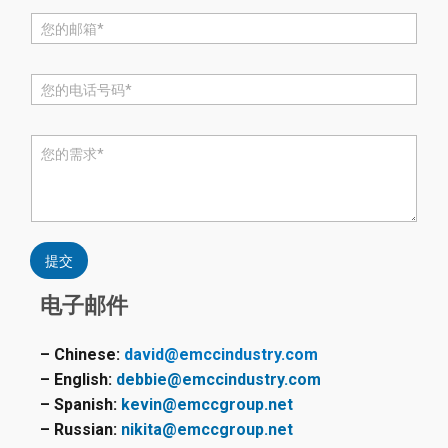
电
邮
*
电
话
*
评
论
或
消
息
*
提交
电子邮件
– Chinese:
david@emccindustry.com
– English:
debbie@emccindustry.com
– Spanish:
kevin@emccgroup.net
– Russian:
nikita@emccgroup.net