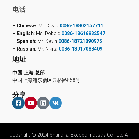
电话
– Chinese:
Mr. David
0086-18802157711
– English:
Ms. Debbie
0086-18616932547
– Spanish:
Mr. Kevin
0086-18721090975
– Russian:
Mr. Nikita
0086-13917088409
地址
中国·上海 总部
中国上海浦东新区云桥路858号
分享
Copyright @ 2024 Shanghai Exceed Industry Co., Ltd All