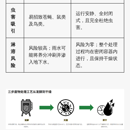
虫
运行安静、全封闭
害
易招致苍蝇、鼠类
式，且完全杜绝虫
吸
及鸟类。
害。
引
淋
风险为零；整个处理
风险较高；雨水可
溶
过程均在密闭容器内
能将养分冲刷并渗
风
进行，且保持干燥状
入地下水。
险
态。