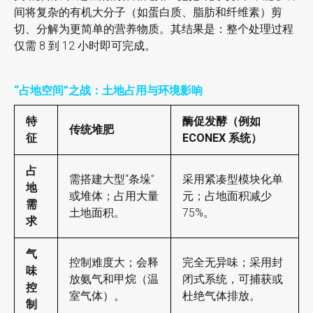
间将复杂的有机大分子（如蛋白质、脂肪和纤维素）剪
切、分解为更简单的营养物质。其结果是：整个处理过程
仅需 8 到 12 小时即可完成。
“
占地空间
”之战：土地占用与环境影响
特
酶促发酵（例如
传统堆肥
征
ECONEX 系统）
占
需搭建大型“条垛”
采用紧凑型模块化单
地
或堆体；占用大量
元；占地面积减少
需
土地面积。
75%。
求
气
控制难度大；会释
完全无异味；采用封
味
放氨气和甲烷（温
闭式系统，可捕获或
控
室气体）。
杜绝气体排放。
制