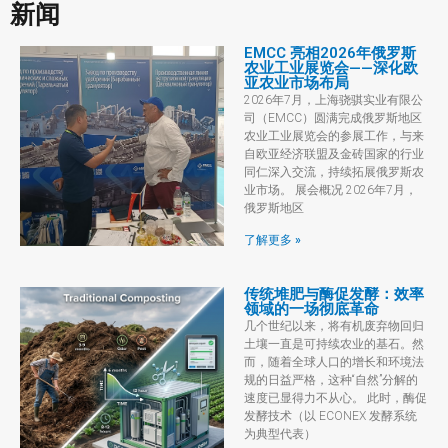
新闻
EMCC 亮相2026年俄罗斯
农业工业展览会——深化欧
亚农业市场布局
2026年7月，上海骁骐实业有限公
司（EMCC）圆满完成俄罗斯地区
农业工业展览会的参展工作，与来
自欧亚经济联盟及金砖国家的行业
同仁深入交流，持续拓展俄罗斯农
业市场。 展会概况 2026年7月，
俄罗斯地区
了解更多 »
传统堆肥与酶促发酵：效率
领域的一场彻底革命
几个世纪以来，将有机废弃物回归
土壤一直是可持续农业的基石。然
而，随着全球人口的增长和环境法
规的日益严格，这种“自然”分解的
速度已显得力不从心。 此时，酶促
发酵技术（以 ECONEX 发酵系统
为典型代表）