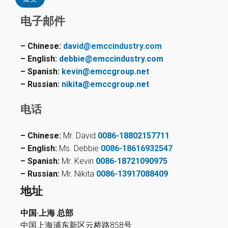
电子邮件
– Chinese:
david@emccindustry.com
– English:
debbie@emccindustry.com
– Spanish:
kevin@emccgroup.net
– Russian:
nikita@emccgroup.net
电话
– Chinese:
Mr. David
0086-18802157711
– English:
Ms. Debbie
0086-18616932547
– Spanish:
Mr. Kevin
0086-18721090975
– Russian:
Mr. Nikita
0086-13917088409
地址
中国·上海 总部
中国上海浦东新区云桥路858号