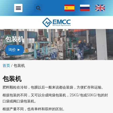
跳
至
内
容
包装机
询价 ►
首页
/
包装机
包装机
肥料颗粒在冷却，包膜以后一般来说都会装袋，方便贮存和运输。
根据包装的不同，又可以分成吨袋包装机，25KG/包或50KG/包的封
口袋或阀口袋包装机。
根据产量不同，也有单秤和双秤的区别。