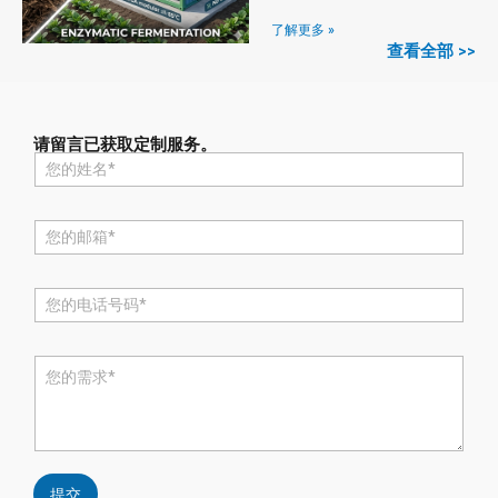
了解更多 »
查看全部 >>
请留言已获取定制服务。
名
称
*
电
邮
*
电
话
*
评
论
或
消
息
*
提交