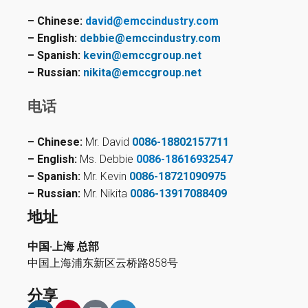
– Chinese:
david@emccindustry.com
– English:
debbie@emccindustry.com
– Spanish:
kevin@emccgroup.net
– Russian:
nikita@emccgroup.net
电话
– Chinese:
Mr. David
0086-18802157711
– English:
Ms. Debbie
0086-18616932547
– Spanish:
Mr. Kevin
0086-18721090975
– Russian:
Mr. Nikita
0086-13917088409
地址
中国·上海 总部
中国上海浦东新区云桥路858号
分享