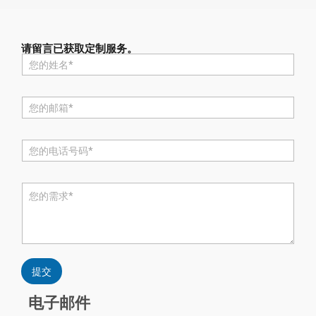
请留言已获取定制服务。
名
称
*
电
邮
*
电
话
*
评
论
或
消
息
*
提交
电子邮件