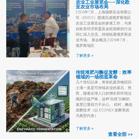
农业工业展览会——深化欧
亚农业市场布局
2026年7月，上海骁骐实业有限公
司（EMCC）圆满完成俄罗斯地区
农业工业展览会的参展工作，与来
自欧亚经济联盟及金砖国家的行业
同仁深入交流，持续拓展俄罗斯农
业市场。 展会概况 2026年7月，
俄罗斯地区
了解更多 »
传统堆肥与酶促发酵：效率
领域的一场彻底革命
几个世纪以来，将有机废弃物回归
土壤一直是可持续农业的基石。然
而，随着全球人口的增长和环境法
规的日益严格，这种“自然”分解的
速度已显得力不从心。 此时，酶促
发酵技术（以 ECONEX 发酵系统
为典型代表）
了解更多 »
查看全部 >>