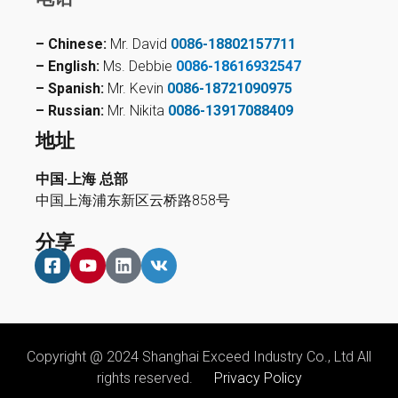
– Chinese:
Mr. David
0086-18802157711
– English:
Ms. Debbie
0086-18616932547
– Spanish:
Mr. Kevin
0086-18721090975
– Russian:
Mr. Nikita
0086-13917088409
地址
中国·上海 总部
中国上海浦东新区云桥路858号
分享
Copyright @ 2024 Shanghai Exceed Industry Co., Ltd All
rights reserved.
Privacy Policy