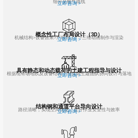
细分至电气路线
立即咨询 >
概念性工厂布局设计（3D）
机械结构>设备效果>产线与工厂>三维动画制作与渲染
立即咨询 >
具有静态和动态载荷的土建工程指导与设计
根据现有场地以及设备结构，与实际土建团队协同设计与落地
立即咨询 >
结构钢和通道平台导向设计
路径清晰，实现空间优化，提升作业安全性与效率
立即咨询 >