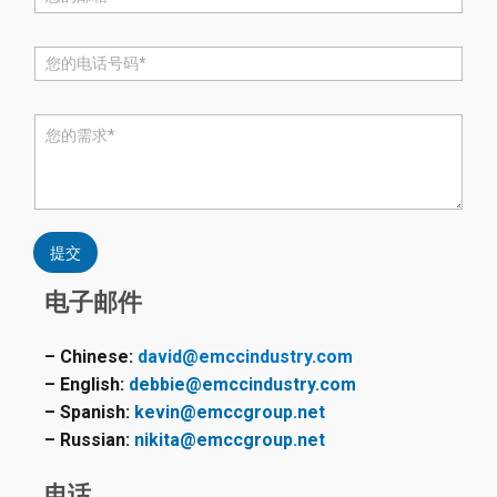
邮
*
电
话
*
评
论
或
消
息
*
提交
电子邮件
– Chinese:
david@emccindustry.com
– English:
debbie@emccindustry.com
– Spanish:
kevin@emccgroup.net
– Russian:
nikita@emccgroup.net
电话