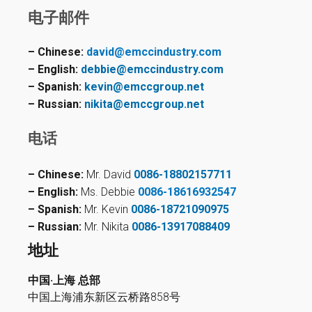
电子邮件
– Chinese:
david@emccindustry.com
– English:
debbie@emccindustry.com
– Spanish:
kevin@emccgroup.net
– Russian:
nikita@emccgroup.net
电话
– Chinese:
Mr. David
0086-18802157711
– English:
Ms. Debbie
0086-18616932547
– Spanish:
Mr. Kevin
0086-18721090975
– Russian:
Mr. Nikita
0086-13917088409
地址
中国·上海 总部
中国上海浦东新区云桥路858号