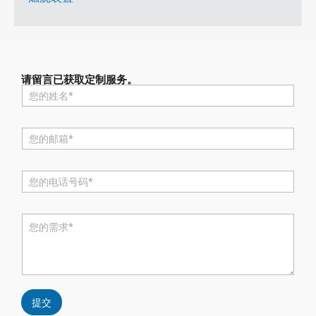
请留言已获取定制服务。
名
称
*
电
邮
*
电
话
*
评
论
或
消
息
*
提交