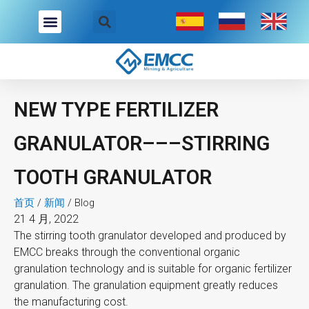
跳
至
内
容
NEW TYPE FERTILIZER
GRANULATOR–––STIRRING
TOOTH GRANULATOR
首页
/
新闻
/
Blog
21 4 月, 2022
The stirring tooth granulator developed and produced by
EMCC breaks through the conventional organic
granulation technology and is suitable for organic fertilizer
granulation. The granulation equipment greatly reduces
the manufacturing cost.