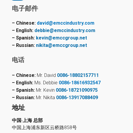
电子邮件
– Chinese:
david@emccindustry.com
– English:
debbie@emccindustry.com
– Spanish:
kevin@emccgroup.net
– Russian:
nikita@emccgroup.net
电话
– Chinese:
Mr. David
0086-18802157711
– English:
Ms. Debbie
0086-18616932547
– Spanish:
Mr. Kevin
0086-18721090975
– Russian:
Mr. Nikita
0086-13917088409
地址
中国·上海 总部
中国上海浦东新区云桥路858号