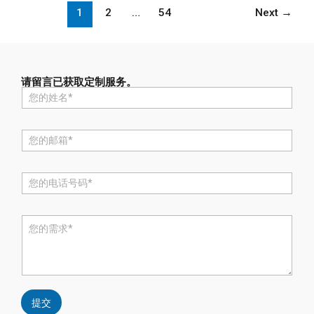
1
2
…
54
Next
→
请留言已获取定制服务。
名
称
*
电
邮
*
电
话
*
评
论
或
消
息
*
提交