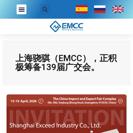
跳
至
内
容
上海骁骐（EMCC），正积
极筹备139届广交会。