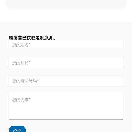
请留言已获取定制服务。
名
称
*
电
邮
*
电
话
*
评
论
或
消
息
*
提交