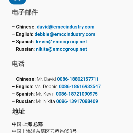
电子邮件
– Chinese:
david@emccindustry.com
– English:
debbie@emccindustry.com
– Spanish:
kevin@emccgroup.net
– Russian:
nikita@emccgroup.net
电话
– Chinese:
Mr. David
0086-18802157711
– English:
Ms. Debbie
0086-18616932547
– Spanish:
Mr. Kevin
0086-18721090975
– Russian:
Mr. Nikita
0086-13917088409
地址
中国·上海 总部
中国上海浦东新区云桥路858号