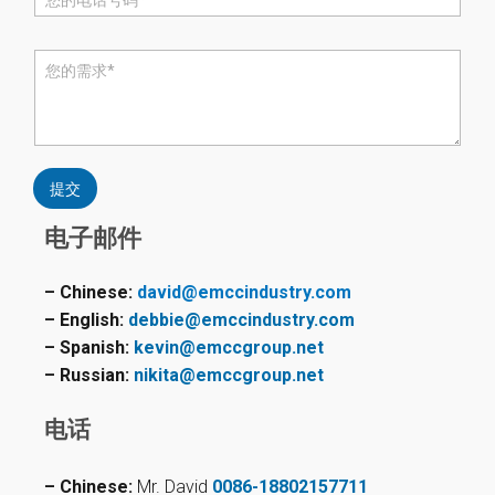
话
*
评
论
或
消
息
*
提交
电子邮件
– Chinese:
david@emccindustry.com
– English:
debbie@emccindustry.com
– Spanish:
kevin@emccgroup.net
– Russian:
nikita@emccgroup.net
电话
– Chinese:
Mr. David
0086-18802157711